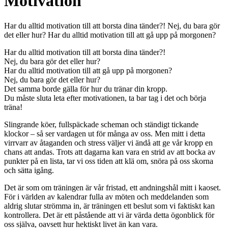
Motivation
Har du alltid motivation till att borsta dina tänder?! Nej, du bara gör
det eller hur? Har du alltid motivation till att gå upp på morgonen?
Har du alltid motivation till att borsta dina tänder?!
Nej, du bara gör det eller hur?
Har du alltid motivation till att gå upp på morgonen?
Nej, du bara gör det eller hur?
Det samma borde gälla för hur du tränar din kropp.
Du måste sluta leta efter motivationen, ta bar tag i det och börja
träna!
Slingrande köer, fullspäckade scheman och ständigt tickande
klockor – så ser vardagen ut för många av oss. Men mitt i detta
virrvarr av åtaganden och stress väljer vi ändå att ge vår kropp en
chans att andas. Trots att dagarna kan vara en strid av att bocka av
punkter på en lista, tar vi oss tiden att klä om, snöra på oss skorna
och sätta igång.
Det är som om träningen är vår fristad, ett andningshål mitt i kaoset.
För i världen av kalendrar fulla av möten och meddelanden som
aldrig slutar strömma in, är träningen ett beslut som vi faktiskt kan
kontrollera. Det är ett påstående att vi är värda detta ögonblick för
oss själva, oavsett hur hektiskt livet än kan vara.