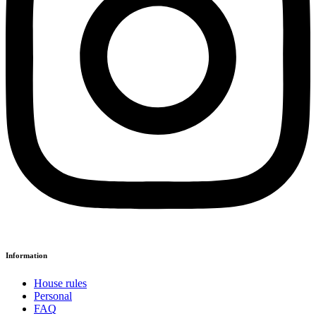
Information
House rules
Personal
FAQ